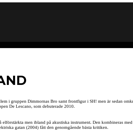
RAND
edlem i gruppen Dimmornas Bro samt frontfigur i SH! men är sedan omkr
ruppen De Lescano, som debuterade 2010.
 elförstärkta men ibland på akustiska instrument. Den kombineras med p
triska gatan (2004) fått den genomgående bästa kritiken.