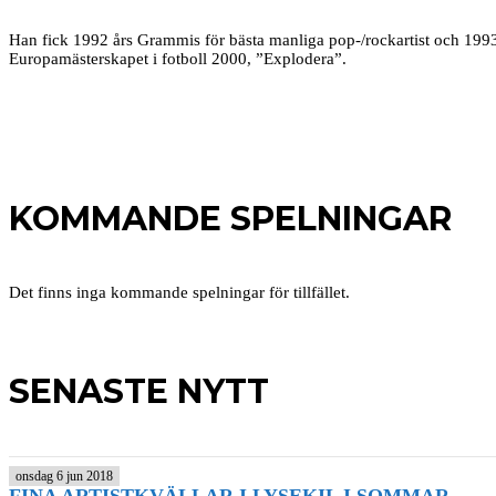
Han fick 1992 års Grammis för bästa manliga pop-/rockartist och 1993 år
Europamästerskapet i fotboll 2000, ”Explodera”.
KOMMANDE SPELNINGAR
Det finns inga kommande spelningar för tillfället.
SENASTE NYTT
onsdag 6 jun 2018
FINA ARTISTKVÄLLAR I LYSEKIL I SOMMAR