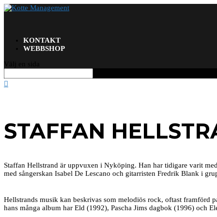
KONTAKT
WEBBSHOP
Välj en sida

STAFFAN HELLST
Staffan Hellstrand är uppvuxen i Nyköping. Han har tidigare varit m
med sångerskan Isabel De Lescano och gitarristen Fredrik Blank i g
Hellstrands musik kan beskrivas som melodiös rock, oftast framförd på
hans många album har Eld (1992), Pascha Jims dagbok (1996) och Elek