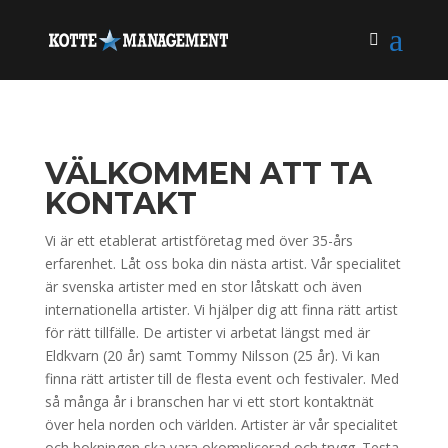
VÄLKOMMEN ATT TA
KONTAKT
Vi är ett etablerat artistföretag med över 35-års
erfarenhet. Låt oss boka din nästa artist. Vår specialitet
är svenska artister med en stor låtskatt och även
internationella artister. Vi hjälper dig att finna rätt artist
för rätt tillfälle. De artister vi arbetat längst med är
Eldkvarn (20 år) samt Tommy Nilsson (25 år). Vi kan
finna rätt artister till de flesta event och festivaler. Med
så många år i branschen har vi ett stort kontaktnät
över hela norden och världen. Artister är vår specialitet
och bokningen ska vara okomplicerad och trygg. Testa